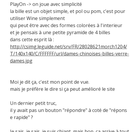
PlayOn -> on joue avec simplicité
la bille est un objet simple, et pol ou pom, c'est pour
utiliser Wine simplement
qui peut être avec des formes colorées à l'interieur
et je pensais à une petite pyramide de 4 billes
dans cette esprit là :
http://csimg.leguide.net/srv/FR/28028621morch1204/
T/140x140/C/FFFFFF/url/dames-chinoises-billes-verre-
dames.jpg
Moi je dit ça, c'est mon point de vue.
mais je préfère le dire si ça peut amélioré le site
Un dernier petit truc,
il y avait pas un bouton "répondre" à coté de "répons
e rapide" ?
Je sais, je sais, je suis chiant, mais bon, ça arrive à tout