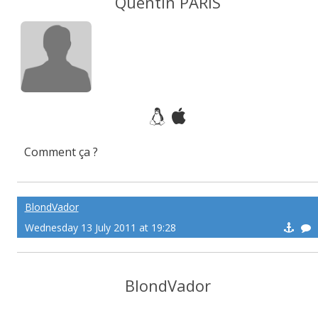
Quentin PÂRIS
Comment ça ?
BlondVador
Wednesday 13 July 2011 at 19:28
BlondVador