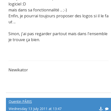
logiciel :D
mais dans sa fonctionnalité ... ;-)
Enfin, je pourrai toujours proposer des logos si il le fa
ut ...
Sinon, j'ai pas regarder partout mais dans l'ensemble
je trouve ça bien.
Newikator
Viens me défier en quelques clics !!
http://newikator.labrute.com
Quentin PÂRIS
Wednesday 13 July 2011 at 13:47