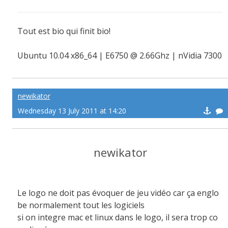
Tout est bio qui finit bio!
Ubuntu 10.04 x86_64 | E6750 @ 2.66Ghz | nVidia 7300
GT 256Mo | 2Go de ram G.SKILL
newikator
Wednesday 13 July 2011 at 14:20
newikator
Le logo ne doit pas évoquer de jeu vidéo car ça englo
be normalement tout les logiciels
si on integre mac et linux dans le logo, il sera trop co