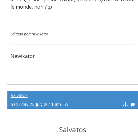
le monde, non ? :p
Editado por: newikator
Newikator
Viens me défier en quelques clics !!
http://newikator.labrute.com
Salvatos
Saturday 23 July 2011 at 6:55
Salvatos