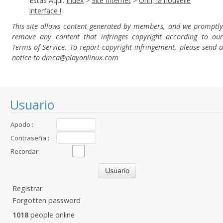
Estas Aqui:
Index
>
Site Internet
>
Ohh, la nouvelle
interface !
This site allows content generated by members, and we promptly
remove any content that infringes copyright according to our
Terms of Service. To report copyright infringement, please send a
notice to dmca
@playonlinux.com
Usuario
Apodo :
Contraseña :
Recordar:
Registrar
Forgotten password
1018
people online