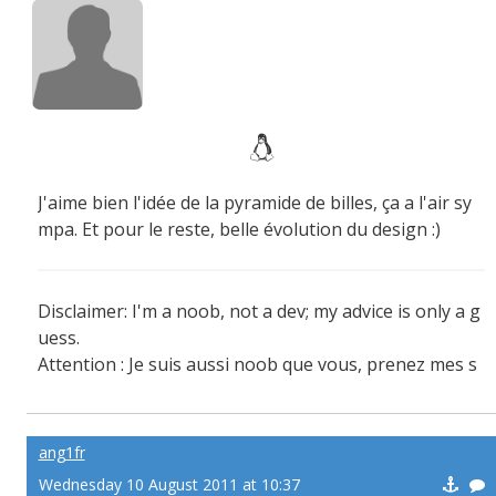
J'aime bien l'idée de la pyramide de billes, ça a l'air sy
mpa. Et pour le reste, belle évolution du design :)
Disclaimer: I'm a noob, not a dev; my advice is only a g
uess.
Attention : Je suis aussi noob que vous, prenez mes s
uggestions avec un grain de sel ;)
ang1fr
Wednesday 10 August 2011 at 10:37