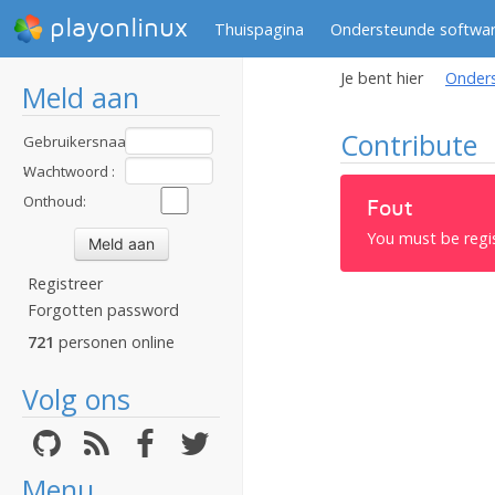
playonlinux
Thuispagina
Ondersteunde softwa
Je bent hier
Onder
Meld aan
Contribute
Gebruikersnaam
:
Wachtwoord :
Onthoud:
Fout
You must be regi
Registreer
Forgotten password
721
personen online
Volg ons
Menu