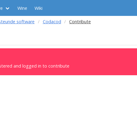
re
Wine
Wiki
steunde software
Codacod
Contribute
stered and logged in to contribute