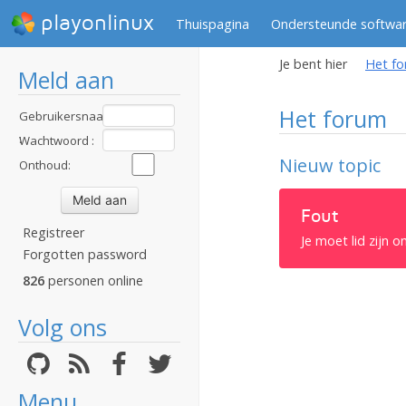
playonlinux
Thuispagina
Ondersteunde softwa
Je bent hier
Het f
Meld aan
Het forum
Gebruikersnaam
:
Wachtwoord :
Nieuw topic
Onthoud:
Fout
Registreer
Je moet lid zijn 
Forgotten password
826
personen online
Volg ons
Menu