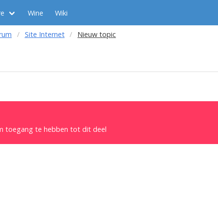
re
Wine
Wiki
orum
Site Internet
Nieuw topic
om toegang te hebben tot dit deel