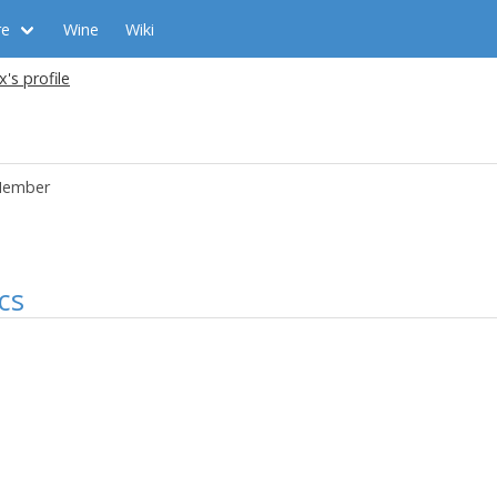
re
Wine
Wiki
x's profile
ember
cs