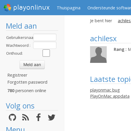
playonlinux
Thuispagina
Ondersteunde softwa
Je bent hier
achiles
Meld aan
achilesx
Gebruikersnaam
:
Wachtwoord :
Rang :
M
Onthoud:
Registreer
Laatste topi
Forgotten password
playonmac bug
780
personen online
PlayOnMac appdata
Volg ons
Menu