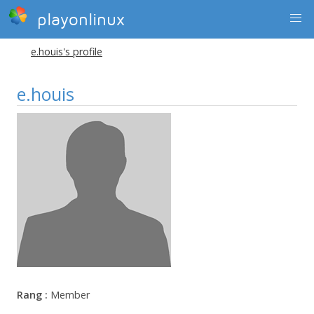
playonlinux
e.houis's profile
e.houis
Rang :
Member