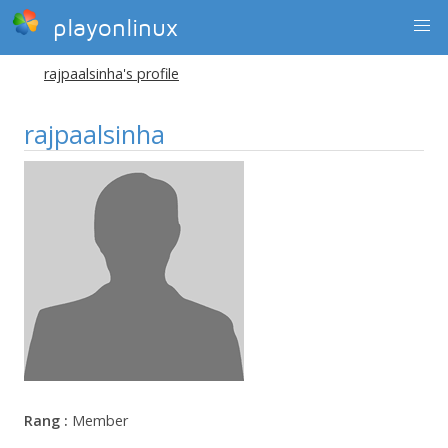
playonlinux
rajpaalsinha's profile
rajpaalsinha
Rang :
Member