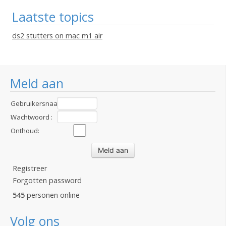
Laatste topics
ds2 stutters on mac m1 air
Meld aan
Gebruikersnaam
:
Wachtwoord :
Onthoud:
Registreer
Forgotten password
545
personen online
Volg ons