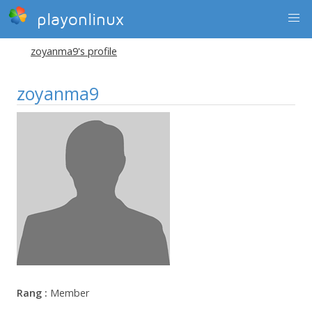
playonlinux
zoyanma9's profile
zoyanma9
Rang :
Member