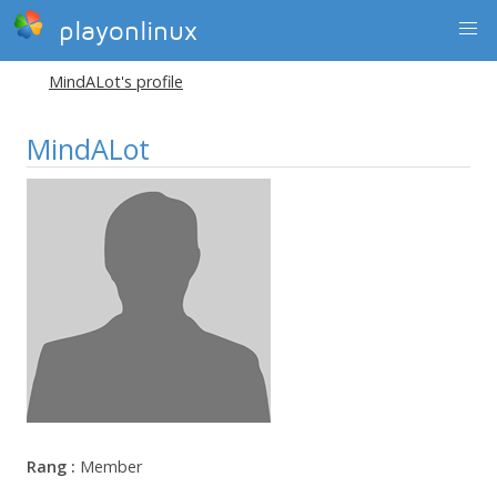
playonlinux
MindALot's profile
MindALot
Rang :
Member