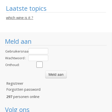
Laatste topics
which wine is it ?
Meld aan
Gebruikersnaam
:
Wachtwoord :
Onthoud:
Registreer
Forgotten password
297
personen online
Volg ons