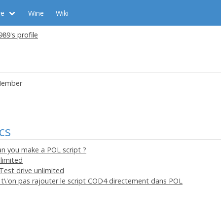
re
Wine
Wiki
9's profile
ember
cs
an you make a POL script ?
nlimited
Test drive unlimited
 t\'on pas rajouter le script COD4 directement dans POL