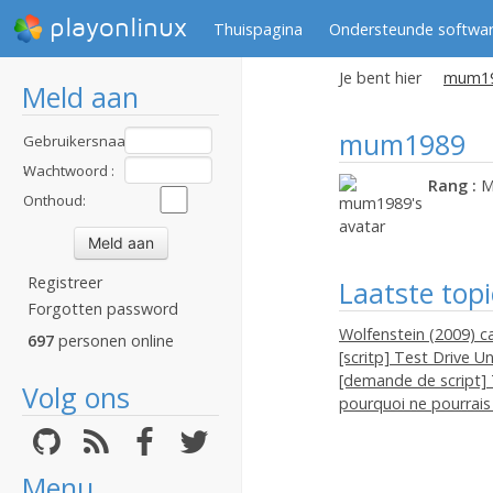
playonlinux
Thuispagina
Ondersteunde softwa
Je bent hier
mum198
Meld aan
mum1989
Gebruikersnaam
:
Wachtwoord :
Rang :
M
Onthoud:
Registreer
Laatste topi
Forgotten password
Wolfenstein (2009) c
697
personen online
[scritp] Test Drive U
[demande de script] 
Volg ons
pourquoi ne pourrais
Menu