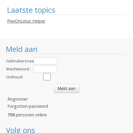
Laatste topics
PlayOnLinux Helper
Meld aan
Gebruikersnaam
:
Wachtwoord :
Onthoud:
Registreer
Forgotten password
759
personen online
Volg ons