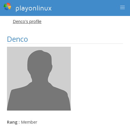
playonlinux
Denco's profile
Denco
Rang :
Member