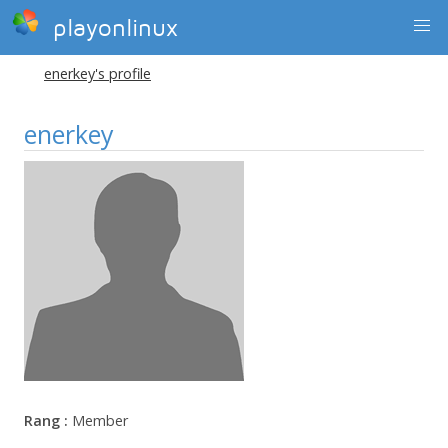
playonlinux
enerkey's profile
enerkey
Rang :
Member