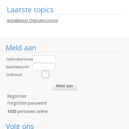
Laatste topics
Installation Digicamcontrol
Meld aan
Gebruikersnaam
:
Wachtwoord :
Onthoud:
Registreer
Forgotten password
1035
personen online
Volg ons