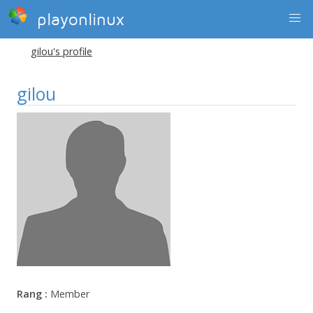
playonlinux
gilou's profile
gilou
Rang :
Member