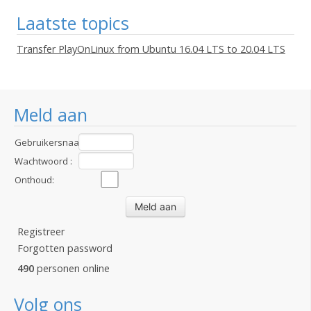
Laatste topics
Transfer PlayOnLinux from Ubuntu 16.04 LTS to 20.04 LTS
Meld aan
Gebruikersnaam
:
Wachtwoord :
Onthoud:
Registreer
Forgotten password
490
personen online
Volg ons