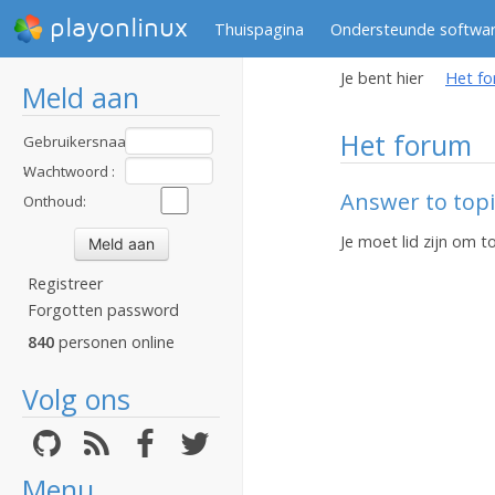
playonlinux
Thuispagina
Ondersteunde softwa
Je bent hier
Het f
Meld aan
Het forum
Gebruikersnaam
:
Wachtwoord :
Answer to topic
Onthoud:
Je moet lid zijn om 
Registreer
Forgotten password
840
personen online
Volg ons
Menu