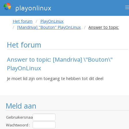
playonlinux
Het forum
PlayOnLinux
[Mandriva] "Bouton" PlayOnLinux
Answer to topic
Het forum
Answer to topic: [Mandriva] \"Bouton\"
PlayOnLinux
Je moet lid zijn om toegang te hebben tot dit deel
Meld aan
Gebruikersnaam
:
Wachtwoord :