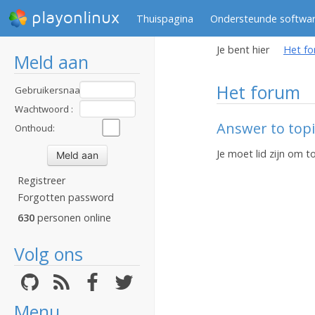
playonlinux
Thuispagina
Ondersteunde softwa
Je bent hier
Het f
Meld aan
Het forum
Gebruikersnaam
:
Wachtwoord :
Answer to topi
Onthoud:
Je moet lid zijn om 
Registreer
Forgotten password
630
personen online
Volg ons
Menu