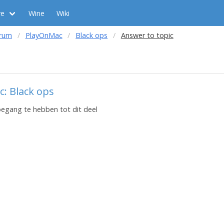
re
Wine
Wiki
orum
PlayOnMac
Black ops
Answer to topic
c: Black ops
toegang te hebben tot dit deel