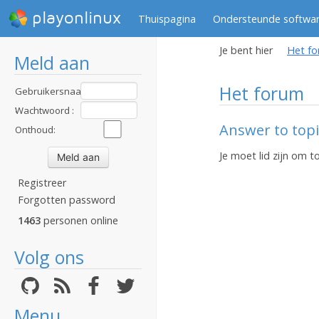
playonlinux
Thuispagina
Ondersteunde softwa
Je bent hier
Het f
Meld aan
Het forum
Gebruikersnaam
:
Wachtwoord :
Answer to topi
Onthoud:
Je moet lid zijn om 
Registreer
Forgotten password
1463
personen online
Volg ons
Menu