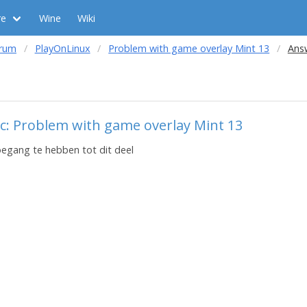
re
Wine
Wiki
orum
PlayOnLinux
Problem with game overlay Mint 13
Answ
c: Problem with game overlay Mint 13
toegang te hebben tot dit deel