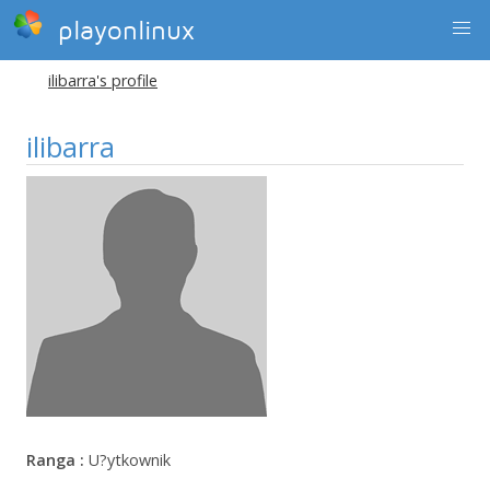
playonlinux
ilibarra's profile
ilibarra
Ranga :
U?ytkownik