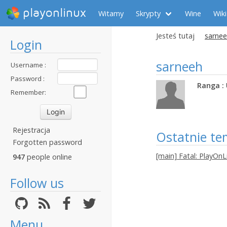
playonlinux
Witamy
Skrypty
Wine
Wiki
Jesteś tutaj
sarnee
Login
sarneeh
Username :
Password :
Ranga :
Remember:
Rejestracja
Ostatnie te
Forgotten password
[main] Fatal: PlayOnL
947
people online
Follow us
Menu