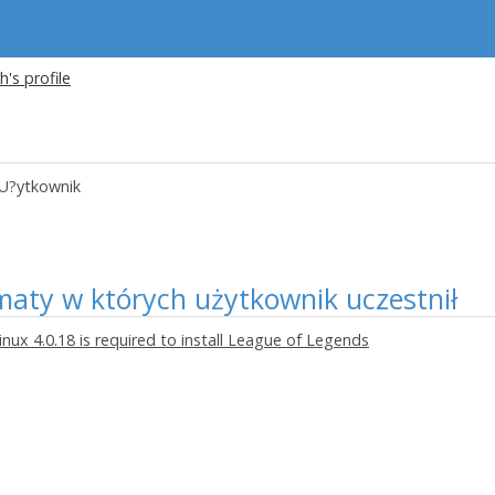
h's profile
U?ytkownik
maty w których użytkownik uczestnił
inux 4.0.18 is required to install League of Legends