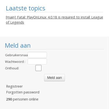
Laatste topics
[main] Fatal: PlayOnLinux 4.0.18 is required to install League
of Legends
Meld aan
Gebruikersnaam
:
Wachtwoord :
Onthoud:
Registreer
Forgotten password
290
personen online