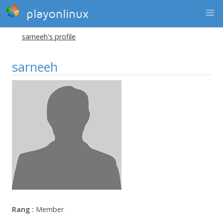
playonlinux
sarneeh's profile
sarneeh
Rang :
Member