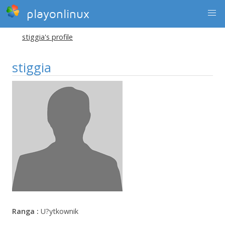
playonlinux
stiggia's profile
stiggia
Ranga :
U?ytkownik