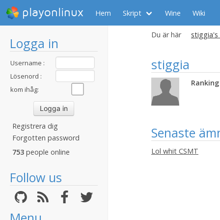
playonlinux
Hem
Skript
Wine
Wiki
Du är här
stiggia's
Logga in
stiggia
Username :
Lösenord :
Ranking 
kom ihåg:
Registrera dig
Senaste äm
Forgotten password
Lol whit CSMT
753
people online
Follow us
Menu