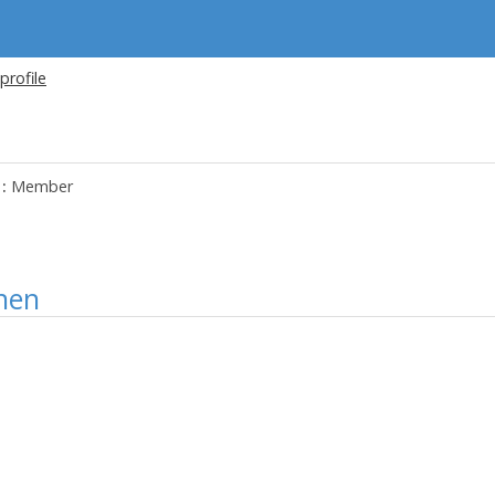
 profile
:
Member
nen