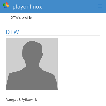
playonlinux
DTW's profile
DTW
Ranga :
U?ytkownik