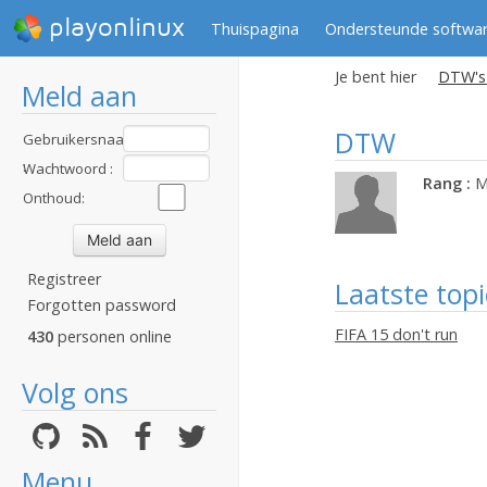
playonlinux
Thuispagina
Ondersteunde softwa
Je bent hier
DTW's 
Meld aan
DTW
Gebruikersnaam
:
Wachtwoord :
Rang :
M
Onthoud:
Registreer
Laatste topi
Forgotten password
FIFA 15 don't run
430
personen online
Volg ons
Menu