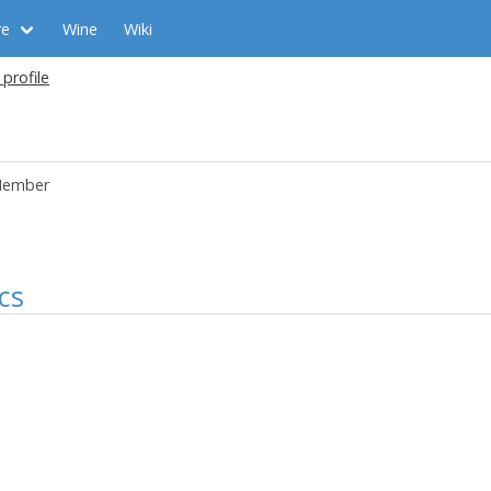
re
Wine
Wiki
profile
ember
cs