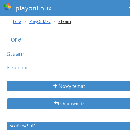
playonlinux
Fora
PlayOnMac
Steam
Fora
Steam
Ecran noir
Nowy temat
Odpowiedz
soufian45100