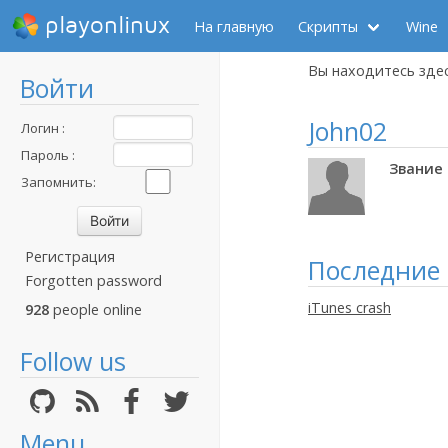
playonlinux
На главную
Скрипты
Wine
Вы находитесь зде
Войти
John02
Логин :
Пароль :
Звание 
Запомнить:
Регистрация
Последние
Forgotten password
iTunes crash
928
people online
Follow us
Menu