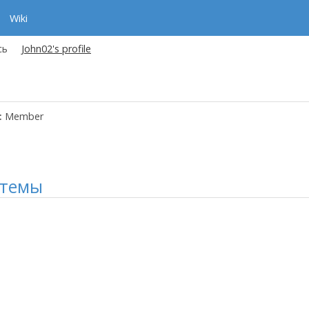
Wiki
сь
John02's profile
:
Member
 темы