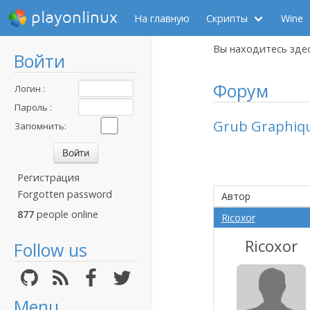
playonlinux
На главную
Скрипты
Wine
Вы находитесь зде
Войти
Форум
Логин :
Пароль :
Grub Graphiqu
Запомнить:
Регистрация
Forgotten password
Автор
877
people online
Ricoxor
Ricoxor
Follow us
Menu