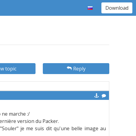
Download
w topic
Reply
b ne marche :/
ernière version du Packer.
"Souler" je me suis dit qu'une belle image au