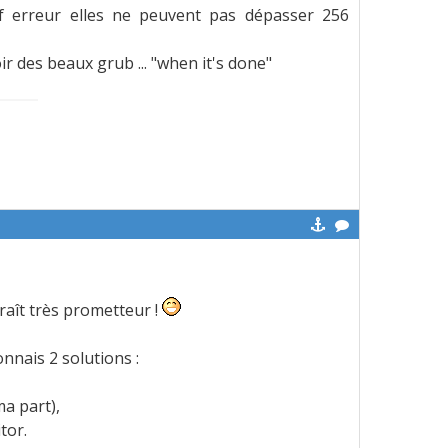
f erreur elles ne peuvent pas dépasser 256
ir des beaux grub ... "when it's done"
araît très prometteur !
nais 2 solutions :
a part),
tor.