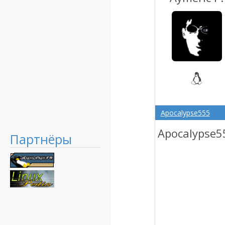
Apocalypse555
Apocalypse5
Партнёры