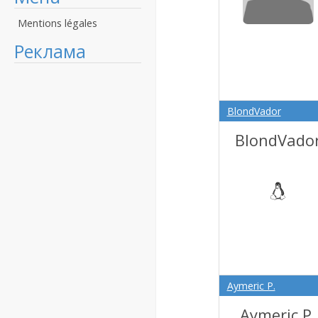
Mentions légales
Реклама
BlondVador
BlondVado
Aymeric P.
Aymeric P.