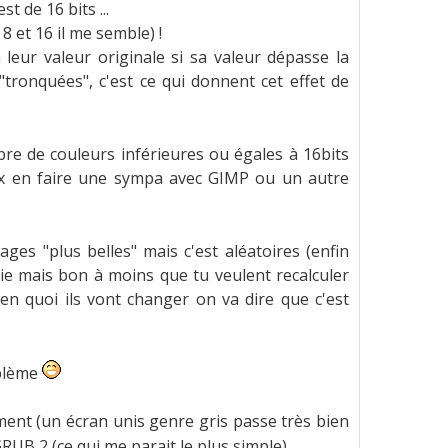
t de 16 bits ...
 et 16 il me semble) !
 leur valeur originale si sa valeur dépasse la
 "tronquées", c'est ce qui donnent cet effet de
re de couleurs inférieures ou égales à 16bits
peux en faire une sympa avec GIMP ou un autre
ges "plus belles" mais c'est aléatoires (enfin
rie mais bon à moins que tu veulent recalculer
en quoi ils vont changer on va dire que c'est
oblème
oment (un écran unis genre gris passe très bien
RUB 2 (ce qui me parait le plus simple) ...