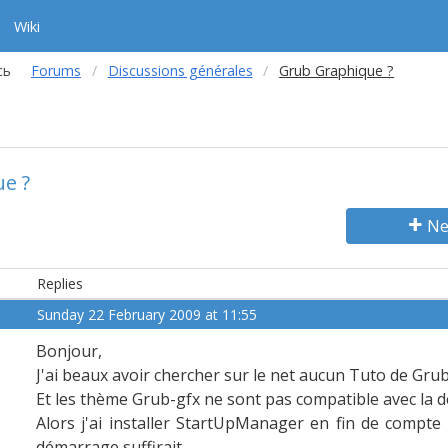
Wiki
сь
Forums
Discussions générales
Grub Graphique ?
e ?
Ne
Replies
Sunday 22 February 2009 at 11:55
Bonjour,
J'ai beaux avoir chercher sur le net aucun Tuto de Gru
Et les thème Grub-gfx ne sont pas compatible avec la d
Alors j'ai installer StartUpManager en fin de compte 
démarrage suffirait ...