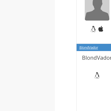
BlondVador
BlondVado