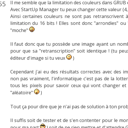
55
Il me semble que la limitation des couleurs dans GRUB es
Avec StartUp Manager tu peux changer cette valeur (4, 8
Ainsi certaines couleurs ne sont pas retranscrivent à
limitation du 16 bits ! Elles sont donc "arrondies" ou
"moche"
Il faut donc que tu possède une image ayant un nomb
pour que sa "retranscription" soit identique ! (tu 
éditeur d'image si tu veux
)
Cependant j'ai eu des résultats correctes avec des ima
non pas vraiment, l'informatique c'est pas de la lotte
tous les pixels pour savoir ceux qui vont changer et 
"aléatoire"
)
Tout ça pour dire que je n'ai pas de solution à ton pr
Il suffis soit de tester et de s'en contenter pour le m
pour ma part
) soit de ne rien mettre et d'attendre G