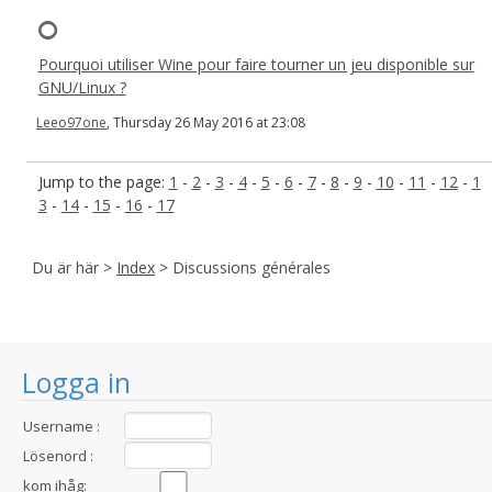
Pourquoi utiliser Wine pour faire tourner un jeu disponible sur
GNU/Linux ?
Leeo97one
, Thursday 26 May 2016 at 23:08
Jump to the page:
1
-
2
-
3
-
4
-
5
-
6
-
7
-
8
-
9
-
10
-
11
-
12
-
1
3
-
14
-
15
-
16
-
17
Du är här >
Index
> Discussions générales
Logga in
Username :
Lösenord :
kom ihåg: