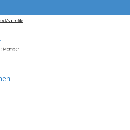
ock's profile
k
:
Member
nen