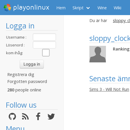
playonlinux
Hem
Skript
Wine
Wiki
Du är här
sloppy_cl
Logga in
sloppy_cloc
Username :
Lösenord :
Ranking 
kom ihåg:
Registrera dig
Senaste äm
Forgotten password
Sims 3 - Will Not Run
280
people online
Follow us
Menu