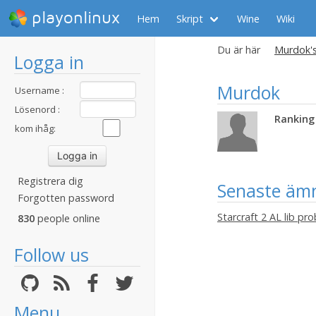
playonlinux
Hem
Skript
Wine
Wiki
Du är här
Murdok's
Logga in
Murdok
Username :
Lösenord :
Ranking 
kom ihåg:
Registrera dig
Senaste äm
Forgotten password
Starcraft 2 AL lib pr
830
people online
Follow us
Menu