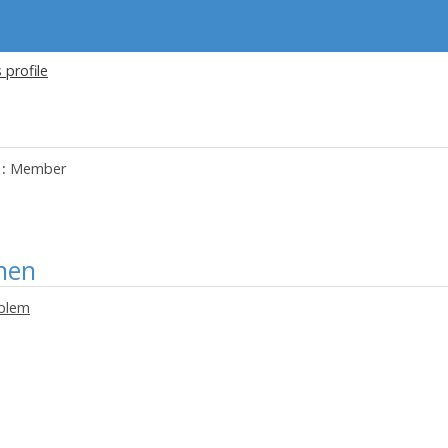
 profile
:
Member
nen
oblem