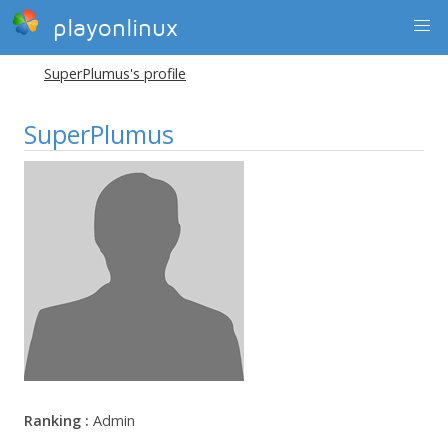
playonlinux
SuperPlumus's profile
SuperPlumus
Ranking :
Admin