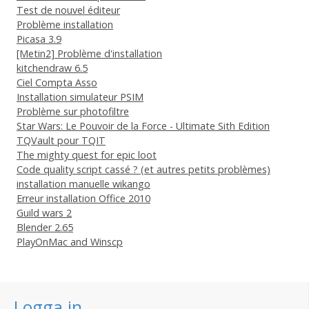
Test de nouvel éditeur
Problème installation
Picasa 3.9
[Metin2] Problème d'installation
kitchendraw 6.5
Ciel Compta Asso
Installation simulateur PSIM
Problème sur photofiltre
Star Wars: Le Pouvoir de la Force - Ultimate Sith Edition
TQVault pour TQIT
The mighty quest for epic loot
Code quality script cassé ? (et autres petits problèmes)
installation manuelle wikango
Erreur installation Office 2010
Guild wars 2
Blender 2.65
PlayOnMac and Winscp
Logga in