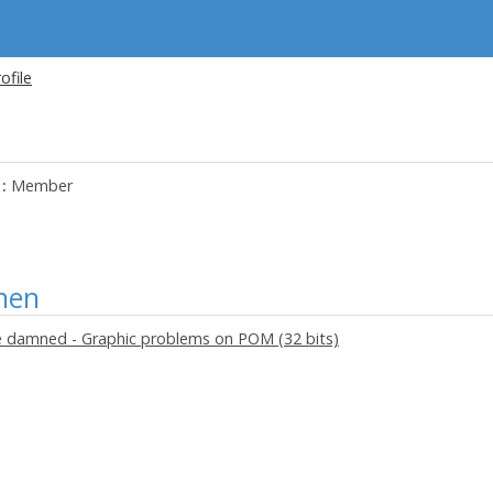
ofile
:
Member
nen
e damned - Graphic problems on POM (32 bits)