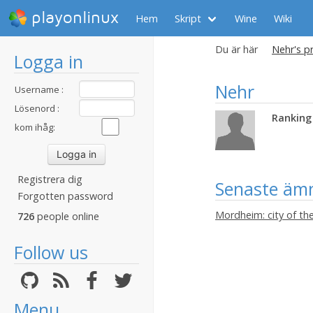
playonlinux
Hem
Skript
Wine
Wiki
Du är här
Nehr's pr
Logga in
Nehr
Username :
Lösenord :
Ranking 
kom ihåg:
Registrera dig
Senaste äm
Forgotten password
Mordheim: city of th
726
people online
Follow us
Menu