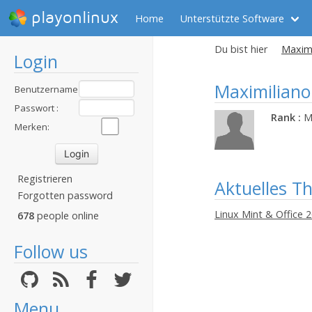
playonlinux
Home
Unterstützte Software
Du bist hier
Maximi
Login
Maximiliano
Benutzername
:
Passwort :
Rank :
M
Merken:
Registrieren
Aktuelles T
Forgotten password
Linux Mint & Office 2
678
people online
Follow us
Menu