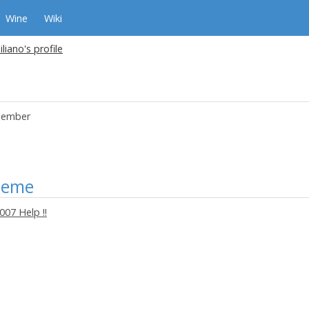
Wine
Wiki
liano's profile
ember
heme
007 Help !!