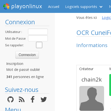
playonlinux
Accueil
Logiciels supportés
Vous êtes ici
Logic
Connexion
OCR CuneiF
Utilisateur :
Mot de Passe
Informations
:
Se rappeler:
Inscription
Créateur
Mot de passé oublié
341
personnes en ligne
chain2k
Suivez-nous
Menu