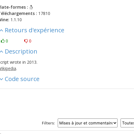
late-formes :
Téléchargements :
17810
Wine:
1.1.10
Retours d'expérience
0
0
Description
cript wrote in 2013.
ikipedia
.
Code source
Filters: