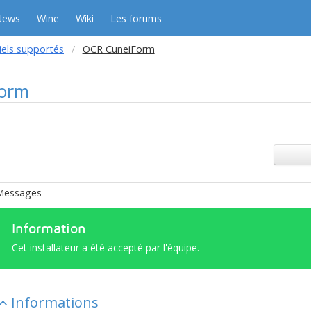
News
Wine
Wiki
Les forums
iels supportés
OCR CuneiForm
orm
Messages
Information
Cet installateur a été accepté par l'équipe.
Informations