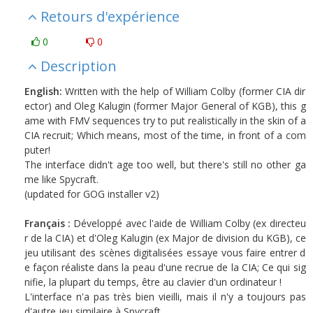
Retours d'expérience
0
0
Description
English:
Written with the help of William Colby (former CIA dir
ector) and Oleg Kalugin (former Major General of KGB), this g
ame with FMV sequences try to put realistically in the skin of a
CIA recruit; Which means, most of the time, in front of a com
puter!
The interface didn't age too well, but there's still no other ga
me like Spycraft.
(updated for GOG installer v2)
Français :
Développé avec l'aide de William Colby (ex directeu
r de la CIA) et d'Oleg Kalugin (ex Major de division du KGB), ce
jeu utilisant des scènes digitalisées essaye vous faire entrer d
e façon réaliste dans la peau d'une recrue de la CIA; Ce qui sig
nifie, la plupart du temps, être au clavier d'un ordinateur !
L'interface n'a pas très bien vieilli, mais il n'y a toujours pas
d'autre jeu similaire à Spycraft.