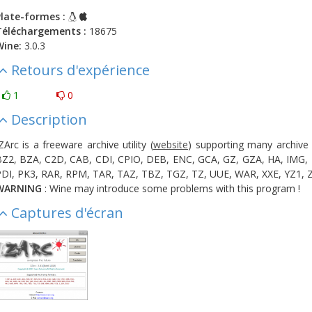
late-formes :
Téléchargements :
18675
Wine:
3.0.3
Retours d'expérience
1
0
Description
ZArc is a freeware archive utility (
website
) supporting many archive 
Z2, BZA, C2D, CAB, CDI, CPIO, DEB, ENC, GCA, GZ, GZA, HA, IMG, 
DI, PK3, RAR, RPM, TAR, TAZ, TBZ, TGZ, TZ, UUE, WAR, XXE, YZ1, Z
WARNING
: Wine may introduce some problems with this program !
Captures d'écran