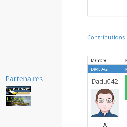
Contributions
Membre
Dadu042
M
Partenaires
Dadu042