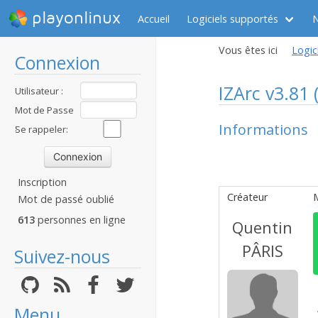
playonlinux
Accueil
Logiciels supportés
Vous êtes ici
Logic
Connexion
IZArc v3.81 
Utilisateur :
Mot de Passe
Informations
:
Se rappeler:
Inscription
Créateur
Mot de passé oublié
613
personnes en ligne
Quentin
PÂRIS
Suivez-nous
Menu