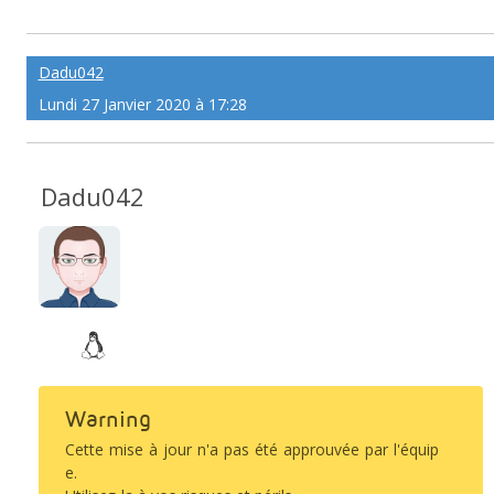
Dadu042
Lundi 27 Janvier 2020 à 17:28
Dadu042
Warning
Cette mise à jour n'a pas été approuvée par l'équip
e.