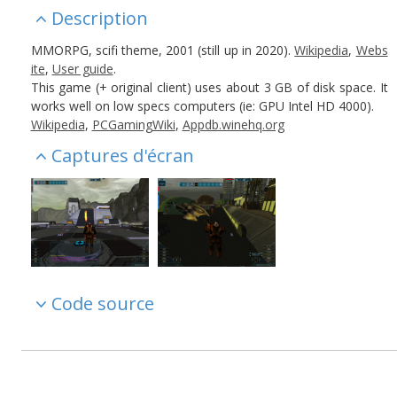
Description
MMORPG, scifi theme, 2001 (still up in 2020).
Wikipedia
,
Webs
ite
,
User guide
.
This game (+ original client) uses about 3 GB of disk space. It
works well on low specs computers (ie: GPU Intel HD 4000).
Wikipedia
,
PCGamingWiki
,
Appdb.winehq.org
Captures d'écran
Code source