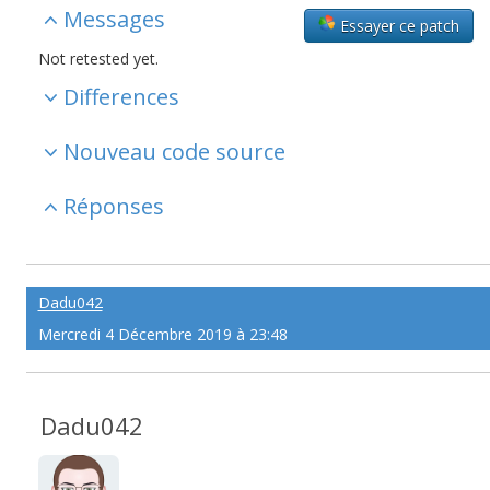
Messages
Essayer ce patch
Not retested yet.
Differences
Nouveau code source
Réponses
Dadu042
Mercredi 4 Décembre 2019 à 23:48
Dadu042