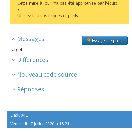
Cette mise à jour n'a pas été approuvée par l'équip
e.
Utilisez-la à vos risques et périls
Messages
Essayer ce patch
forgot.
Differences
Nouveau code source
Réponses
Dadu042
Vendredi 17 Juillet 2020 à 13:21