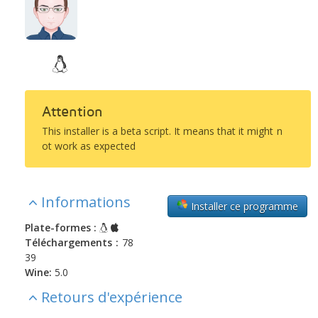
Attention
This installer is a beta script. It means that it might n
ot work as expected
Informations
Installer ce programme
Plate-formes :
Téléchargements :
78
39
Wine:
5.0
Retours d'expérience