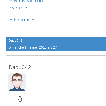
Nouveau cod
e source
Réponses
Dadu042
Dimanche 9 Février 2020 à 0:27
Dadu042