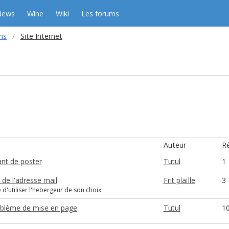
News
Wine
Wiki
Les forums
ms
Site Internet
Auteur
R
ant de poster
Tutul
1
 de l'adresse mail
Frit plaïlle
3
d'utiliser l'hebergeur de son choix
oblème de mise en page
Tutul
1