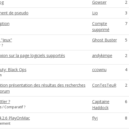
og
Gowser
2
ent de pseudo
Lio
3
iption
Compte
7
supprimé
 "Jeux"
Ghost Buster
5
 ?
ion sur la page logiciels supportés
andykimpe
2
Duty: Black Ops
ccownu
4
n
tion présentation des résultas des recherches
ConTesTeuR
2
forum
tler ?
Capitaine
6
s / Comparatif ?
Haddock
4.2.6 PlayOnMac
flyj
8
gement