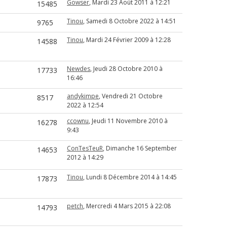
Gowser
, Mardi 23 Aoüt 2011 à 12:21
15485
Tinou
, Samedi 8 Octobre 2022 à 14:51
9765
Tinou
, Mardi 24 Février 2009 à 12:28
14588
Newdes
, Jeudi 28 Octobre 2010 à
17733
16:46
andykimpe
, Vendredi 21 Octobre
8517
2022 à 12:54
ccownu
, Jeudi 11 Novembre 2010 à
16278
9:43
ConTesTeuR
, Dimanche 16 September
14653
2012 à 14:29
Tinou
, Lundi 8 Décembre 2014 à 14:45
17873
petch
, Mercredi 4 Mars 2015 à 22:08
14793