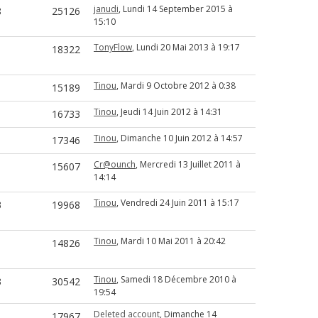
janudi
, Lundi 14 September 2015 à
8
25126
15:10
TonyFlow
, Lundi 20 Mai 2013 à 19:17
18322
Tinou
, Mardi 9 Octobre 2012 à 0:38
15189
Tinou
, Jeudi 14 Juin 2012 à 14:31
16733
Tinou
, Dimanche 10 Juin 2012 à 14:57
17346
Cr@ounch
, Mercredi 13 Juillet 2011 à
15607
14:14
Tinou
, Vendredi 24 Juin 2011 à 15:17
3
19968
Tinou
, Mardi 10 Mai 2011 à 20:42
14826
Tinou
, Samedi 18 Décembre 2010 à
3
30542
19:54
Deleted account
, Dimanche 14
1
17967