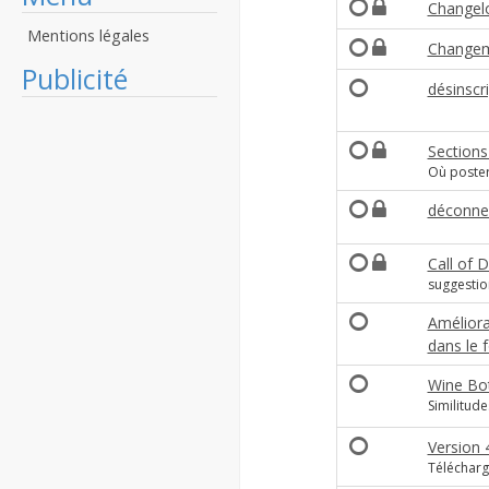
Changel
Mentions légales
Changem
Publicité
désinscr
Sections
Où poster
déconnex
Call of 
suggestio
Améliora
dans le 
Wine Bot
Similitude
Version 
Téléchar