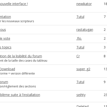
ouvelle interface !
newikator
1
tation
Tutul
7
r les nouveaux scripteurs
tous
rastatugan
2
de vote
.flo.
2
s topics
Tutul
3
ion de la lisibilité du forum
Cr
8
t de la taille des cases du tableau
 Download
super_g2
1
forme = version différente
forum
Tutul
9
ion/réglement des sections
lème suite à l'installation
seihty
2
Deleted
1