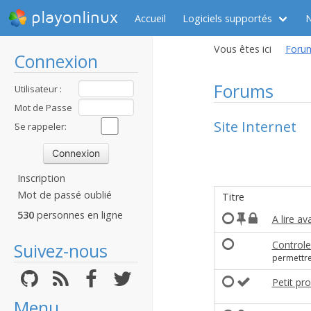
playonlinux
Accueil
Logiciels supportés
Vous êtes ici
Foru
Connexion
Forums
Utilisateur :
Mot de Passe
Site Internet
:
Se rappeler:
Inscription
Mot de passé oublié
Titre
530
personnes en ligne
A lire av
Controle
Suivez-nous
permettre 
Petit pr
Menu