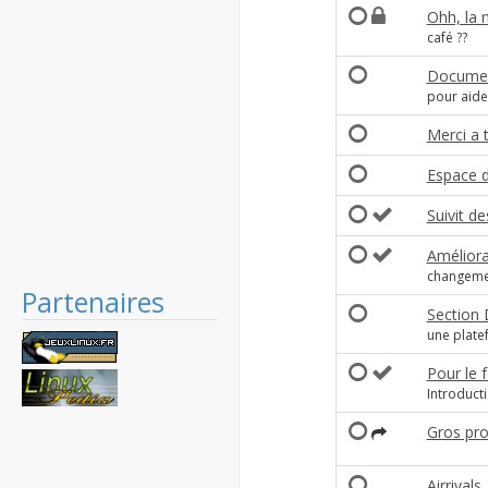
Ohh, la n
café ??
Documen
pour aide
Merci a 
Espace 
Suivit de
Améliorat
changemen
Partenaires
Section
une plate
Pour le 
Introduct
Gros prob
Airrivals