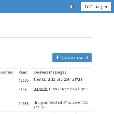
Télécharger
Nouveau sujet
éponses
Read
Derniers messages
Tutul
, Mardi 22 Juillet 2014 à 17:38
13635
Frit plaïlle
, Lundi 25 Mars 2024 à 18:56
8535
chienpetit
, Vendredi 27 Octobre 2023
0
14983
à 11:55