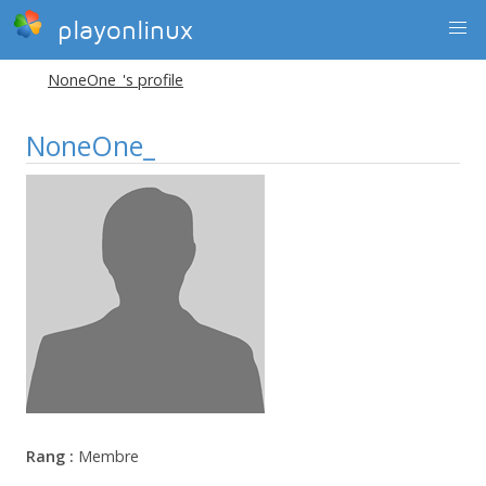
playonlinux
NoneOne_'s profile
NoneOne_
Rang :
Membre