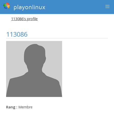
playonlinux
113086's profile
113086
Rang :
Membre