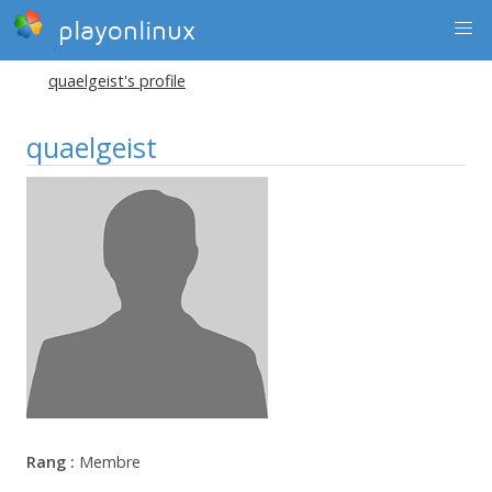
playonlinux
quaelgeist's profile
quaelgeist
Rang :
Membre