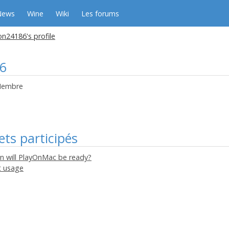
News
Wine
Wiki
Les forums
n24186's profile
6
embre
ets participés
n will PlayOnMac be ready?
t usage