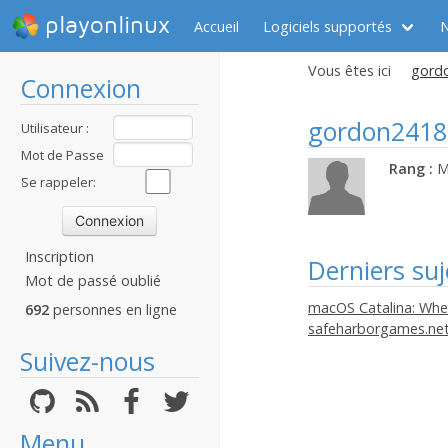
playonlinux
Accueil
Logiciels supportés
Vous êtes ici
gordo
Connexion
gordon2418
Utilisateur :
Mot de Passe
Rang :
M
:
Se rappeler:
Inscription
Derniers suj
Mot de passé oublié
macOS Catalina: Whe
692
personnes en ligne
safeharborgames.ne
Suivez-nous
Menu