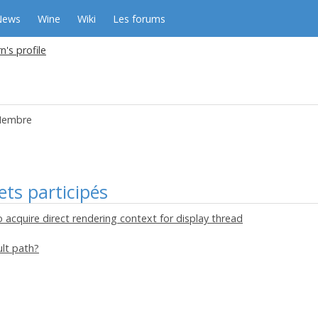
News
Wine
Wiki
Les forums
n's profile
embre
ets participés
to acquire direct rendering context for display thread
lt path?