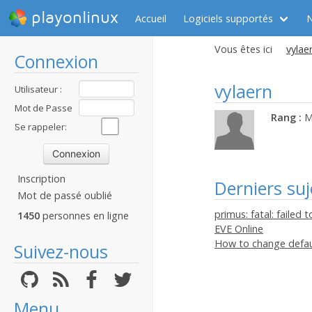
playonlinux
Accueil
Logiciels supportés
Vous êtes ici
vylaer
Connexion
vylaern
Utilisateur :
Mot de Passe
Rang :
M
:
Se rappeler:
Inscription
Derniers suj
Mot de passé oublié
primus: fatal: failed 
1450
personnes en ligne
EVE Online
How to change defau
Suivez-nous
Menu