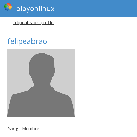
playonlinux
felipeabrao's profile
felipeabrao
Rang :
Membre