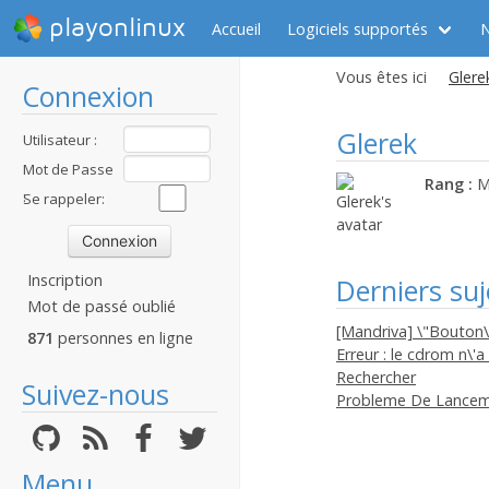
playonlinux
Accueil
Logiciels supportés
Vous êtes ici
Glerek
Connexion
Glerek
Utilisateur :
Mot de Passe
Rang :
M
:
Se rappeler:
Inscription
Derniers suj
Mot de passé oublié
[Mandriva] \"Bouton\
871
personnes en ligne
Erreur : le cdrom n\'a
Rechercher
Suivez-nous
Probleme De Lance
Menu