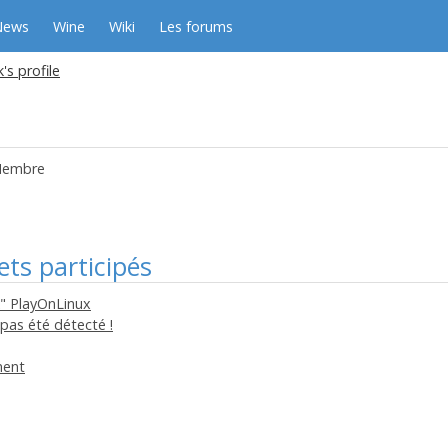
News
Wine
Wiki
Les forums
's profile
embre
ets participés
" PlayOnLinux
 pas été détecté !
ment