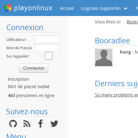
playonlinux
Accueil
Logiciels supportés
Vous êtes ici
Boora
Connexion
Booradlee
Utilisateur :
Mot de Passe
Rang :
M
:
Se rappeler:
Inscription
Derniers suj
Mot de passé oublié
So many problems w
463
personnes en ligne
Suivez-nous
Menu