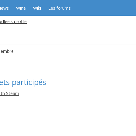
News
Wine
Wiki
Les forums
dlee's profile
embre
ets participés
ith Steam