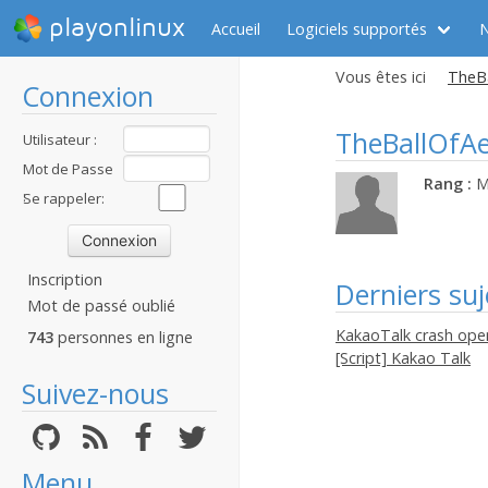
playonlinux
Accueil
Logiciels supportés
Vous êtes ici
TheBa
Connexion
TheBallOfAe
Utilisateur :
Mot de Passe
Rang :
M
:
Se rappeler:
Inscription
Derniers suj
Mot de passé oublié
KakaoTalk crash ope
743
personnes en ligne
[Script] Kakao Talk
Suivez-nous
Menu