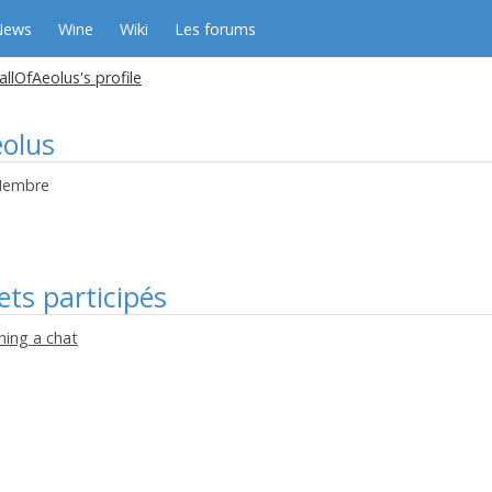
News
Wine
Wiki
Les forums
llOfAeolus's profile
olus
embre
ets participés
ning a chat