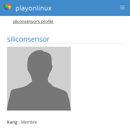
playonlinux
siliconsensor's profile
siliconsensor
Rang :
Membre